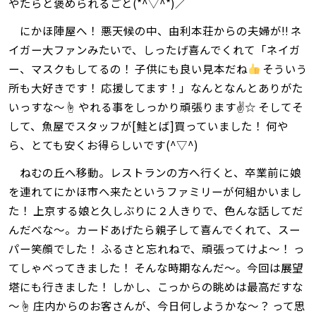
やたらと褒められるごと(*^▽^*)／
にかほ陣屋へ！ 悪天候の中、由利本荘からの夫婦が‼ ネ
イガー大ファンみたいで、しったげ喜んでくれて「ネイガ
ー、マスクもしてるの！ 子供にも良い見本だね
そういう
所も大好きです！ 応援してます！」なんとなんとありがた
いっすな～☝ やれる事をしっかり頑張ります✌☆ そしてそ
して、魚屋でスタッフが[鮭とば]買っていました！ 何や
ら、とても安くお得らしいです(^▽^)
ねむの丘へ移動。レストランの方へ行くと、卒業前に娘
を連れてにかほ市へ来たというファミリーが何組かいまし
た！ 上京する娘と久しぶりに２人きりで、色んな話してだ
んだべな～。カードあげたら親子して喜んでくれて、スー
パー笑顔でした！ ふるさと忘れねで、頑張ってけよ～！ っ
てしゃべってきました！ そんな時期なんだ～。今回は展望
塔にも行きました！ しかし、こっからの眺めは最高だすな
～☝ 庄内からのお客さんが、今日何しようかな～？ って思