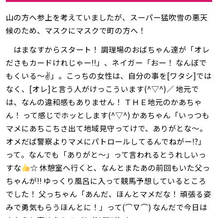
山の方へ参上を考えていましたが、スーパー猛吹雪の悪天
候のため、マスクにマスクで町の方へ！
はまなすからスタート！ 調理場のおばちゃん達が「オレ
ださもカードけれじゃー‼」、ネイガー「おー！ なんぼで
もくいる～✌」。こっちの女性は、自分の事を[ワタシ]では
なく、[オレ]と言う人がけっこういます(^▽^)／ 地元で
は、なんの違和感もありません！ ＴＨＥ地元のかあちゃ
ん！ って感じでホッとします(^▽^) かあちゃん「いっつも
マメにあちこちさ出て地域見守ってけで、ありがとな～。
オメだば警察よりマメにパトロールしてるんでねがー⁉」
って。なんでも「ありがと～」って言われるとうれしいっ
すな
☆ 休憩室へ行くと、なんとまたあの前回もいた父っ
ちゃんが‼ ゆっくり風呂に入って競馬予想しているところ
でした！ 父っちゃん「あんだ、ほんとマメだな！ 頑張る姿
みで勇気もらうほんとに！」って(⌒∇⌒) なんだで今日は