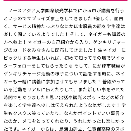
ノースアジア大学国際観光学科でにかほ市が講義を行う
というのでサプライズ参上をしてきました‼優しく、面白
く、サービス精神たっぷりなにかほ市職員の話を学生達は
楽しく聞いているようでした！ そして、ネイガーも講義の
方へ参上！ ネイガーの自己紹介から入り、ゲンキリチャー
ジのカードをみなさんに配布してきました！ 生ネイガーに
ビックリする学生もいれば、初めて知ってその場でツイッ
ターフォローをしてもらったり☺ そして、にかほ市職員が
ゲンキリチャージ活動の様子について話をする時に、ネイ
ガーも一緒に講義に参加させてもらいました！ 普段やって
いる活動をリアルに伝えたりして、また新しい事をやれた
時間でもありました‼ 思い出話や観光スポットなどの紹介
を楽しく学生達へ少しは伝えられたような気がします！ 学
生もクスクス笑っていたり、なんかポイントでいい事言っ
たのか、メモをとってくれたり、うれしかったし楽しかっ
たです。ネイガーからは、鳥海山鉾立、仁賀保高原のスポ