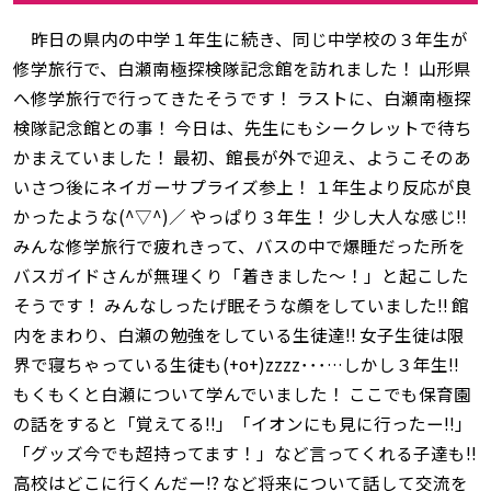
昨日の県内の中学１年生に続き、同じ中学校の３年生が
修学旅行で、白瀬南極探検隊記念館を訪れました！ 山形県
へ修学旅行で行ってきたそうです！ ラストに、白瀬南極探
検隊記念館との事！ 今日は、先生にもシークレットで待ち
かまえていました！ 最初、館長が外で迎え、ようこそのあ
いさつ後にネイガーサプライズ参上！ １年生より反応が良
かったような(^▽^)／ やっぱり３年生！ 少し大人な感じ‼
みんな修学旅行で疲れきって、バスの中で爆睡だった所を
バスガイドさんが無理くり「着きました～！」と起こした
そうです！ みんなしったげ眠そうな顔をしていました‼ 館
内をまわり、白瀬の勉強をしている生徒達‼ 女子生徒は限
界で寝ちゃっている生徒も(+o+)zzzz･･･…しかし３年生‼
もくもくと白瀬について学んでいました！ ここでも保育園
の話をすると「覚えてる‼」「イオンにも見に行ったー‼」
「グッズ今でも超持ってます！」など言ってくれる子達も‼
高校はどこに行くんだー⁉ など将来について話して交流を