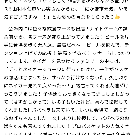
ました！スタッフがいちじくの帽子をかぶりながら全力Ｐ
Ｒ‼ 由利本荘市やお客さんからも、「にかほ市元気、やる
気すごいですねー！」とお褒めの言葉をもらったり
会場内には色々な飲食ブースも出店‼ ナイトゲームの試
合前から、各ブースが盛り上がっていました！ ビールを片
手に会場を歩く大人達。最高だべ～！ ビールを飲んで、テ
ンション上げての応援！ 最高すぎるべ！ マナーもしっかり
しています。ネイガーを見つけるファミリーの中には、
「ずっとネイガーショー見に行ってだけど、子供がバスケ
の部活はじまったら、すっかり行けなくなった。久しぶり
にネイガー見れて良かった～！」等言ってくれる人達がけ
っこういました！ 子供達もおっきくなって少ししょしがっ
て（はずかしがって）いる子もいたけど、喜んで撮影して
くれました‼ ババヘラも来ていて、いつも会場で一緒にな
るおばちゃんでした！ 久しぶりに挨拶して、ババヘラのお
ばちゃんも喜んでくれました！ プロバスケットの人気すさ
まじすぎます！ スポーツっていっすな！ ネイガーの年末特