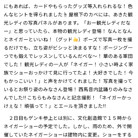
にもあれば、カードやもらったグッズ等入れられるな！ 色
んなヒントを得られました☝ 屋根下のカベには、あきた観
光レディの写真パネルがあります。「おー観光レディだな
ー」と思っていたら、本物の観光レディ登場！ なんとなん
とネイガーといいね！（グッド
）ポーズで写真一枚を撮
るだけでも、立ち姿がビシッと決まるすな！ ポージング一
つでも鍛えでレッスンしているんだべな～！ 華のある軍団
でした！ 観光レディの一人が「ネイガー！ 小さい時よく家
族でショーおっかけて見に行ってたよ！ 大好きでした！ 今
もかっこいい！」と声をかけてくれました！ 写真を撮って
いるとお祭り姿のみなさん登場！ 西馬音内盆踊りのみなさ
んでした‼ こちらもみなさんと記念撮影！ 「ネイガーかっ
けぇな！ 頑張って！」とエールを頂きました‼
２日目もゲンキ参上とは別に、文化創造館で１５時から
ネイガーショーの予定でした。しかし、雨のため、外で開
催していたネイガーショーは建物内に変更。ショーをする