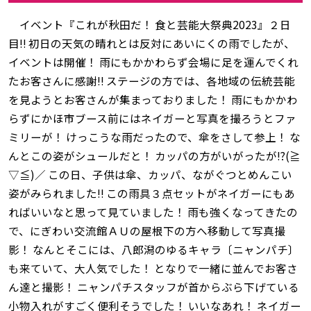
イベント『これが秋田だ！ 食と芸能大祭典2023』２日
目‼ 初日の天気の晴れとは反対にあいにくの雨でしたが、
イベントは開催！ 雨にもかかわらず会場に足を運んでくれ
たお客さんに感謝‼ ステージの方では、各地域の伝統芸能
を見ようとお客さんが集まっておりました！ 雨にもかかわ
らずにかほ市ブース前にはネイガーと写真を撮ろうとファ
ミリーが！ けっこうな雨だったので、傘をさして参上！ な
んとこの姿がシュールだと！ カッパの方がいがったが⁉(≧
▽≦)／ この日、子供は傘、カッパ、ながぐつとめんこい
姿がみられました‼ この雨具３点セットがネイガーにもあ
ればいいなと思って見ていました！ 雨も強くなってきたの
で、にぎわい交流館ＡＵの屋根下の方へ移動して写真撮
影！ なんとそこには、八郎潟のゆるキャラ〔ニャンパチ〕
も来ていて、大人気でした！ となりで一緒に並んでお客さ
ん達と撮影！ ニャンパチスタッフが首からぶら下げている
小物入れがすごく便利そうでした！ いいなあれ！ ネイガー