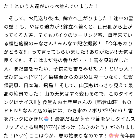
た！ という人達がいっぺ並んでいました！
そして、お見送り後は、鉾立へ上がりました！ 途中の雪
の壁！ も、やはり迫力が‼ 鉾立へ着くと、山形側から上が
ってくる人達、早くもバイクのツーリング客、毎年来てい
る福祉施設のみなさん‼ みんなで記念撮影！ 「今年もあり
がとうな‼」って言ってもらいました‼ ありがたい‼ 天気は
良くても、そこはまだ冬の香りが・・！ 雪を見逃がした
人、まだ雪をみたい、子供にも雪をみせたい！ という人！
ぜひ鉾立へ(^▽^)／ 展望台からの眺めは雲一つなく、仁賀
保高原、日本海、飛島！ そして、山頂もはっきり見えて最
高の絶景でした！ 山の天気はすぐ変わるので、このタイミ
ングはナイス‼☝ 食堂＆お土産屋さんの〔稲倉山荘〕もＯ
ＰＥＮ‼ なんと店の前には、かき氷のノボリが‼(+o+)！ 雪
をバックにかき氷
！ 最高だねが☝☆ 季節を少しタイムス
リップできる場所(^▽^)/ ばっけ（ふきのとう）がありまし
た！(^▽^) ここは今が、春の始まりなのです！
毎年開