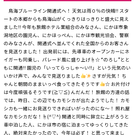
鳥海ブルーライン開通式へ！ 天気は雨０％の快晴‼ スタ
ートの本郷からも鳥海山がくっきりはっきりと盛大に見え
ました‼ 今年も旅館ホテル業組合のみなさん、にかほ市象
潟地区の園児ん、にかほっぺん、にかほ市観光協会、警察
のみなさんが、開通式へ並んでくれた全国からのお客さん
を見送りました！ 出発前には、先導車のオープンカーにネ
イガーも同乗し、パレード風に盛り上げ☝☆ “のろし”とと
もに開通‼ 園児の「いってらっしゃ～い‼」という元気のい
いかけ声で、みんなで見送りました
さすが元気！ ち
ゃんと朝間のままいっぺ食ってきたそうです
☆ お片付け
は今度頑張るそうです(≧▽≦) んだんだ！ 旅館の方達の話
では、昨日、この辺でもカモシカが出たようでした！ カモ
シカも一緒にお見送りできればいがったのにな～！ 照れ屋
なカモシカだな！☝(^▽^) 開通と同時に鉾立に上がろうと
車中泊した人、にかほ市の宿に泊まってゆっくりしてきた
人、絶対来たかったので、今年は必ず！ と思って来まし