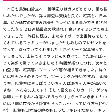
本日も鳥海山鉾立へ！ 御浜辺りはガスがかかり、風も強
いみたいでしたが、鉾立周辺は天候も良く、紅葉も、日本
海、にかほ市の町並み風景もキレイに見る事ができる状況
でした☝☆ ２日連続最高の秋晴れ！ 良いタイミングで参上
できました！ 昨日に続き、またネイガーの出番待ちをして
くれているファミリーがいました‼ もみじのプレゼントを
持って、待っていてくれました！ ネイガーと写真撮って、
少し登って、山荘でそばやうどんを食べて、またあそぼ～
って笑顔で帰っていきました！ 時間が経つにつれ、次々と
山登り客、紅葉客、ツーリング客が増えてきました。鉾立
には県外からのドライブ、ツーリングが多いですね！ 山登
り客、紅葉客はやっぱりじいちゃんばあちゃん率が高いで
すね！ みんな丈夫です！ そして証文お守りカード、ゲンキ
季節カードをみんな喜んでガッツリもらっていきます！ 中
には「前に市長から証文もらったよ～」っていう方も(*^▽
^*) 紅葉も日本海の眺めもしったげキレイだから、ゆっ