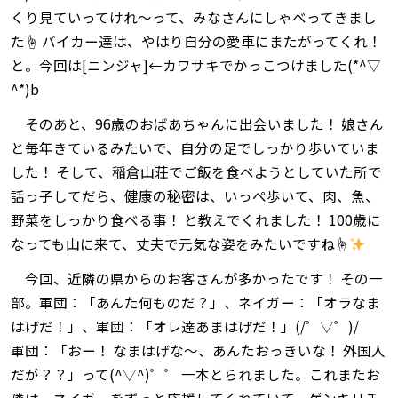
くり見ていってけれ～って、みなさんにしゃべってきまし
た☝ バイカー達は、やはり自分の愛車にまたがってくれ！
と。今回は[ニンジャ]←カワサキでかっこつけました(*^▽
^*)b
そのあと、96歳のおばあちゃんに出会いました！ 娘さん
と毎年きているみたいで、自分の足でしっかり歩いていま
した！ そして、稲倉山荘でご飯を食べようとしていた所で
話っ子してだら、健康の秘密は、いっぺ歩いて、肉、魚、
野菜をしっかり食べる事！ と教えでくれました！ 100歳に
なっても山に来て、丈夫で元気な姿をみたいですね☝
今回、近隣の県からのお客さんが多かったです！ その一
部。軍団：「あんた何ものだ？」、ネイガー：「オラなま
はげだ！」、軍団：「オレ達あまはげだ！」(/゜▽゜)/
軍団：「おー！ なまはげな～、あんたおっきいな！ 外国人
だが？？」って(^▽^)゜゜ 一本とられました。これまたお
隣は、ネイガーをずっと応援してくれていて、ゲンキリチ